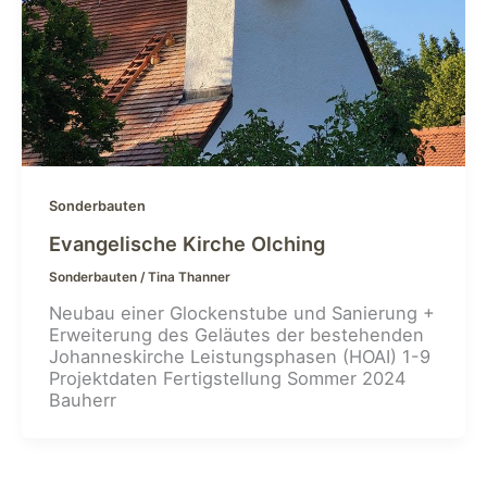
Sonderbauten
Evangelische Kirche Olching
Sonderbauten
/
Tina Thanner
Neubau einer Glockenstube und Sanierung +
Erweiterung des Geläutes der bestehenden
Johanneskirche Leistungsphasen (HOAI) 1-9
Projektdaten Fertigstellung Sommer 2024
Bauherr